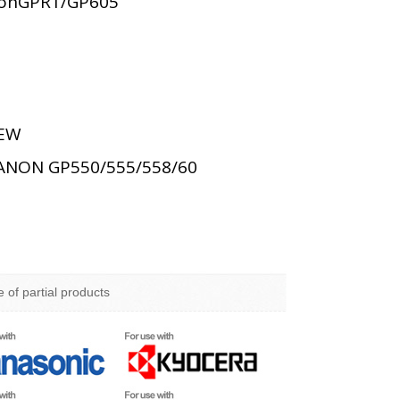
onGPR1/GP605
EW
ANON GP550/555/558/60
e of partial products