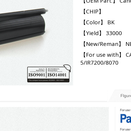
【OEM Part.】 Can
【CHIP】
【Color】 BK
【Yield】 33000
【New/Reman】 N
【For use with】 C
5/IR7200/8070
Flgur